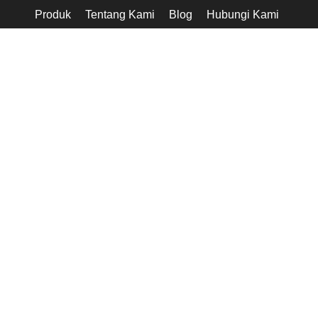
Produk
Tentang Kami
Blog
Hubungi Kami
-21%
Click to enlarge