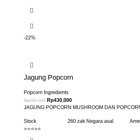
-22%
Jagung Popcorn
Popcorn Ingredients
Rp
430,000
Rp
550,000
JAGUNG POPCORN MUSHROOM DAN POPCORN
Stock 260 zak Negara asal Ameri
⭐⭐⭐⭐⭐