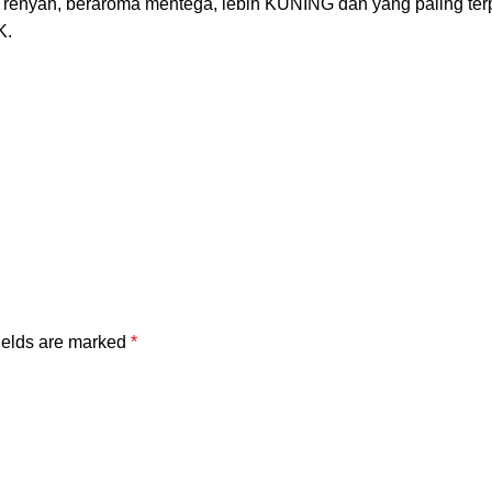
 renyah, beraroma mentega, lebih KUNING dan yang paling ter
K.
ields are marked
*