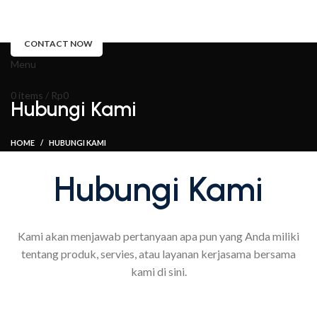
PRODUK
TENTANG KAMI
BLOG
HUBUNGI KAMI
CONTACT NOW
Menu
0
items
/
Rp
0
Hubungi Kami
HOME
HUBUNGI KAMI
Hubungi Kami
Kami akan menjawab pertanyaan apa pun yang Anda miliki
tentang produk, servies, atau layanan kerjasama bersama
kami di sini.