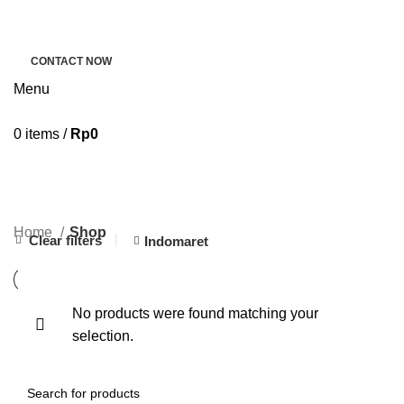
PRODUK
TENTANG KAMI
BLOG
HUBUNGI KAMI
CONTACT NOW
Menu
0
items
/
Rp
0
Shop
CATEGORIES
Home
Shop
Clear filters
Indomaret
No products were found matching your
selection.