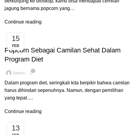
berkunjung ke bioskop, kamu bisa mendapati cemilan
jagung bernama popcorn yang…
Continue reading
15
BLOG
FEB
Popcorn Sebagai Camilan Sehat Dalam
Program Diet
0
Admin
Dalam program diet, seringkali kita berpikir bahwa camilan
harus dihindari sepenuhnya. Namun, dengan pemilihan
yang tepat….
Continue reading
13
BLOG