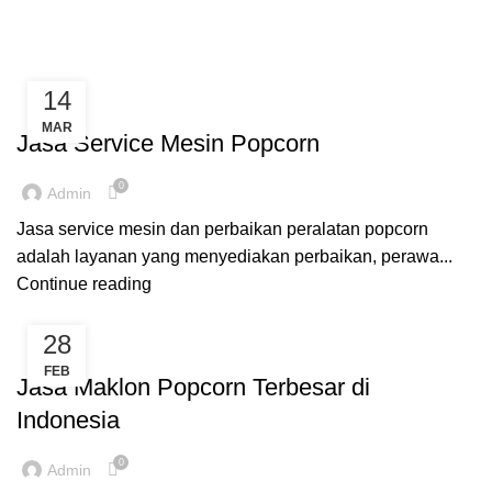
Blog
/
Rp
0
0
items
14
BLOG
MAR
Jasa Service Mesin Popcorn
0
Admin
Jasa service mesin dan perbaikan peralatan popcorn
adalah layanan yang menyediakan perbaikan, perawa...
Continue reading
28
BLOG
FEB
Jasa Maklon Popcorn Terbesar di
Indonesia
0
Admin