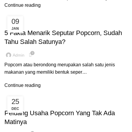
Continue reading
09
BLOG
JAN
5 Fakta Menarik Seputar Popcorn, Sudah
Tahu Salah Satunya?
0
Admin
Popcorn atau berondong merupakan salah satu jenis
makanan yang memiliki bentuk seper…
Continue reading
25
BLOG
DEC
Peluang Usaha Popcorn Yang Tak Ada
Matinya