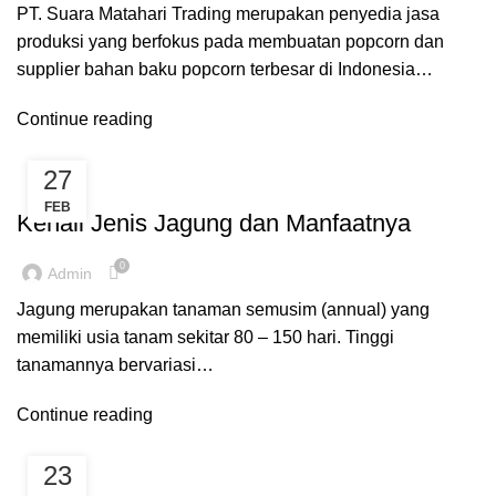
PT. Suara Matahari Trading merupakan penyedia jasa
produksi yang berfokus pada membuatan popcorn dan
supplier bahan baku popcorn terbesar di Indonesia…
Continue reading
27
BLOG
FEB
Kenali Jenis Jagung dan Manfaatnya
0
Admin
Jagung merupakan tanaman semusim (annual) yang
memiliki usia tanam sekitar 80 – 150 hari. Tinggi
tanamannya bervariasi…
Continue reading
23
KARIR