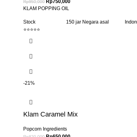
Rp
750,000
Rp
950,000
KLAM POPPING OIL
Stock 150 jar Negara asal Indone
⭐⭐⭐⭐⭐
-21%
Klam Caramel Mix
Popcorn Ingredients
Rp
650,000
Rp
820,000