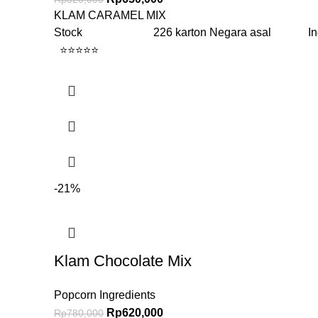
KLAM CARAMEL MIX
Stock 226 karton Negara asal Ind
⭐⭐⭐⭐⭐
-21%
Klam Chocolate Mix
Popcorn Ingredients
Rp
620,000
Rp
780,000