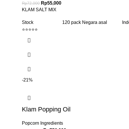
Rp
55,000
Rp
72,000
KLAM SALT MIX
Stock 120 pack Negara asal Indon
⭐⭐⭐⭐⭐
-21%
Klam Popping Oil
Popcorn Ingredients