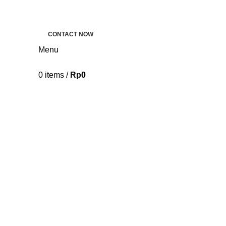
PRODUK
TENTANG KAMI
BLOG
HUBUNGI KAMI
CONTACT NOW
Menu
0
items
/
Rp
0
-22%
Click to enlarge