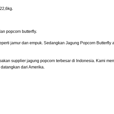
2,6kg.
n popcorn butterfly.
eperti jamur dan empuk. Sedangkan Jagung Popcorn Butterfly 
kan supplier jagung popcorn terbesar di Indonesia. Kami me
 datangkan dari Amerika.