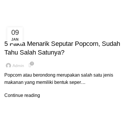
Tag Archives: Cemilan
0
HOME
POSTS TAGGED "CEMILAN"
09
BLOG
JAN
5 Fakta Menarik Seputar Popcorn, Sudah
Tahu Salah Satunya?
0
Admin
Popcorn atau berondong merupakan salah satu jenis
makanan yang memiliki bentuk seper…
Continue reading