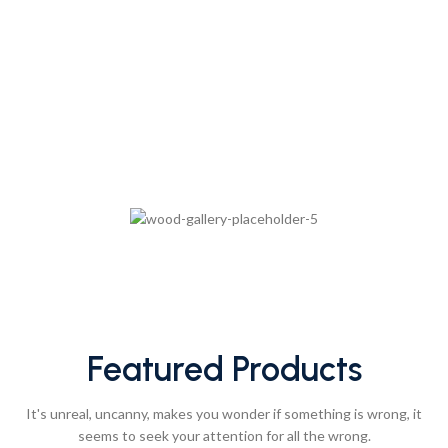
filled real.
24/7 Support
The paint you may slap on your face to impress
boss.
Featured Products
It's unreal, uncanny, makes you wonder if something is wrong, it
seems to seek your attention for all the wrong.