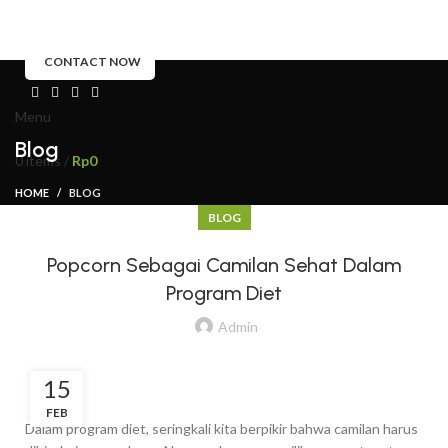
PRODUK
TENTANG KAMI
BLOG
HUBUNGI KAMI
CONTACT NOW
Menu
Blog
0
items
/
Rp
0
HOME
BLOG
BLOG
Popcorn Sebagai Camilan Sehat Dalam
Program Diet
Admin
15
FEB
Dalam program diet, seringkali kita berpikir bahwa camilan harus