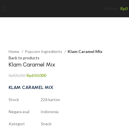
0
items
/
Rp
0
-21%
Click to enlarge
Home
Popcorn Ingredients
Klam Caramel Mix
Back to products
Klam Caramel Mix
Rp
650,000
Rp
820,000
KLAM CARAMEL MIX
Stock 226 karton
Negara asal Indonesia
Kategori Snack