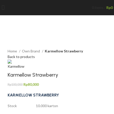
0
items
/
Rp
0
-20%
Click to enlarge
Home
Own Brand
Karmellow Strawberry
Back to products
Karmellow Strawberry
Rp
80,000
Rp
100,000
KARMELLOW STRAWBERRY
Stock 10.000 karton