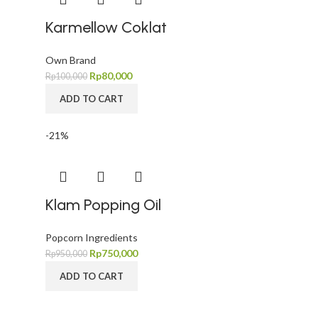
Karmellow Coklat
Own Brand
Rp
80,000
Rp
100,000
ADD TO CART
-21%
Klam Popping Oil
Popcorn Ingredients
Rp
750,000
Rp
950,000
ADD TO CART