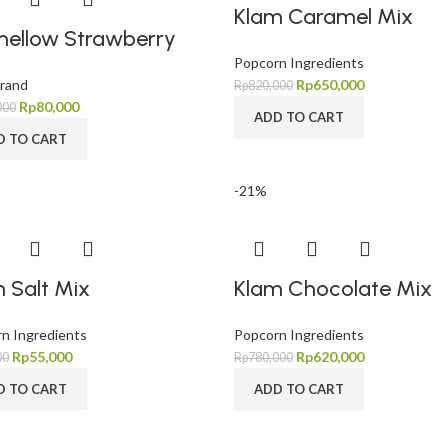
Klam Caramel Mix
mellow Strawberry
Popcorn Ingredients
rand
Rp
650,000
Rp
820,000
Rp
80,000
000
ADD TO CART
D TO CART
-21%
 Salt Mix
Klam Chocolate Mix
n Ingredients
Popcorn Ingredients
Rp
55,000
Rp
620,000
00
Rp
780,000
D TO CART
ADD TO CART