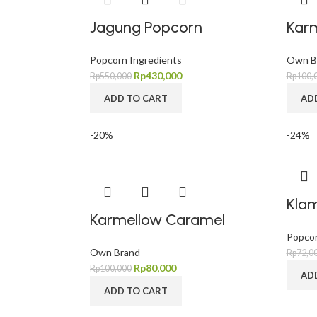
Jagung Popcorn
Kar
Popcorn Ingredients
Own B
Rp
430,000
Rp
550,000
Rp
100,
ADD TO CART
AD
-20%
-24%
Klam
Karmellow Caramel
Popcor
Own Brand
Rp
72,0
Rp
80,000
Rp
100,000
AD
ADD TO CART