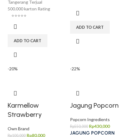
Tangerang Terjual
500.000 karton Rating
⭐⭐⭐⭐⭐
ADD TO CART
ADD TO CART
-20%
-22%
Karmellow
Jagung Popcorn
Strawberry
Popcorn Ingredients
Rp
430,000
Rp
550,000
Own Brand
JAGUNG POPCORN
Rp
80,000
Rp
100,000