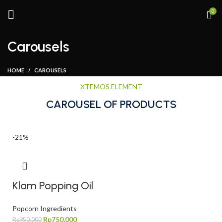
0
Carousels
HOME
CAROUSELS
XTEMOS ELEMENT
CAROUSEL OF PRODUCTS
-21%
Klam Popping Oil
Popcorn Ingredients
Rp
750,000
Rp
950,000