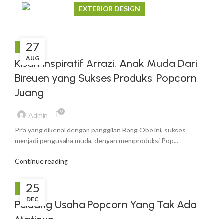
EXTERIOR DESIGN
VIEW MORE
Studio furniture ideas
27
VIEW MORE
BLOG
AUG
Kisah Inspiratif Arrazi, Anak Muda Dari
Bireuen yang Sukses Produksi Popcorn
Juang
0
Admin
Pria yang dikenal dengan panggilan Bang Obe ini, sukses
menjadi pengusaha muda, dengan memproduksi Pop…
Continue reading
25
BLOG
DEC
Peluang Usaha Popcorn Yang Tak Ada