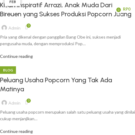
AUG
DEC
JAN
FEB
Kisah Inspiratif Arrazi, Anak Muda Dari
/
RP
0
0
Bireuen yang Sukses Produksi Popcorn Juang
items
0
Admin
Pria yang dikenal dengan panggilan Bang Obe ini, sukses menjadi
pengusaha muda, dengan memproduksi Pop…
Continue reading
BLOG
Peluang Usaha Popcorn Yang Tak Ada
Matinya
0
Admin
Peluang usaha popcorn merupakan salah satu peluang usaha yang dinila
cukup menjanjikan…
Continue reading