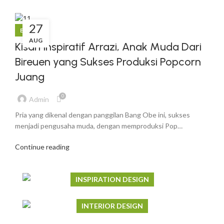
27
BLOG
AUG
Kisah Inspiratif Arrazi, Anak Muda Dari
Bireuen yang Sukses Produksi Popcorn
Juang
0
Admin
Pria yang dikenal dengan panggilan Bang Obe ini, sukses
menjadi pengusaha muda, dengan memproduksi Pop…
Continue reading
INSPIRATION DESIGN
Interior design trends
INTERIOR DESIGN
VIEW MORE
Small apartment decoration