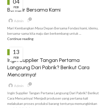
04
KARIR
FEB
Berkarir Bersama Kami
0
Admin
Mari Kembangkan Masa Depan Bersama Fondasi kami, idemu,
bersama-sama kita maju dan berkembang untuk ...
Continue reading
13
BLOG
FEB
Ingin Supplier Tangan Pertama
Langsung Dari Pabrik? Berikut Cara
Mencarinya!
0
Admin
Ingin Supplier Tangan Pertama Langsung Dari Pabrik? Berikut
Cara Mencarinya! Menjadi produsen yang pertama kali
melakukan proses produksi barang tentunya memungkinkan