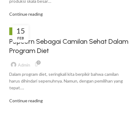
produksi skala besar…
Continue reading
15
BLOG
FEB
Popcorn Sebagai Camilan Sehat Dalam
Program Diet
0
Admin
Dalam program diet, seringkali kita berpikir bahwa camilan
harus dihindari sepenuhnya. Namun, dengan pemilihan yang
tepat….
Continue reading