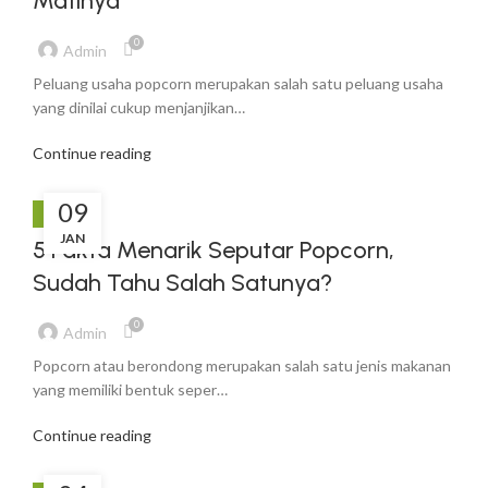
Matinya
0
Admin
Peluang usaha popcorn merupakan salah satu peluang usaha
yang dinilai cukup menjanjikan…
Continue reading
09
BLOG
JAN
5 Fakta Menarik Seputar Popcorn,
Sudah Tahu Salah Satunya?
0
Admin
Popcorn atau berondong merupakan salah satu jenis makanan
yang memiliki bentuk seper…
Continue reading