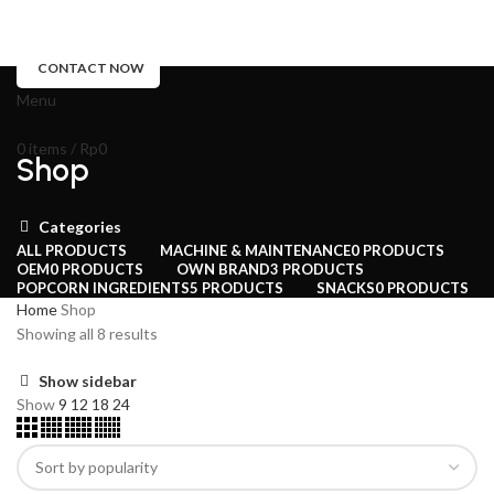
PRODUK
TENTANG KAMI
BLOG
HUBUNGI KAMI
CONTACT NOW
Menu
0
items
/
Rp
0
Shop
Categories
ALL
PRODUCTS
MACHINE & MAINTENANCE
0 PRODUCTS
OEM
0 PRODUCTS
OWN BRAND
3 PRODUCTS
POPCORN INGREDIENTS
5 PRODUCTS
SNACKS
0 PRODUCTS
Home
Shop
Showing all 8 results
Show sidebar
Show
9
12
18
24