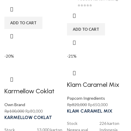
⭐⭐⭐⭐⭐
ADD TO CART
ADD TO CART
-20%
-21%
Klam Caramel Mix
Karmellow Coklat
Popcorn Ingredients
Own Brand
Rp
820,000
Rp
650,000
KLAM CARAMEL MIX
Rp
100,000
Rp
80,000
KARMELLOW COKLAT
Stock 226 karton
Stock 13.000 karton
Negara asal Indonesia