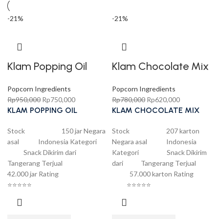
-21%
-21%
Klam Popping Oil
Klam Chocolate Mix
Popcorn Ingredients
Popcorn Ingredients
Rp
950,000
Rp
750,000
Rp
780,000
Rp
620,000
KLAM POPPING OIL
KLAM CHOCOLATE MIX
Stock 150 jar Negara
Stock 207 karton
asal Indonesia Kategori
Negara asal Indonesia
Snack Dikirim dari
Kategori Snack Dikirim
Tangerang Terjual
dari Tangerang Terjual
42.000 jar Rating
57.000 karton Rating
⭐⭐⭐⭐⭐
⭐⭐⭐⭐⭐