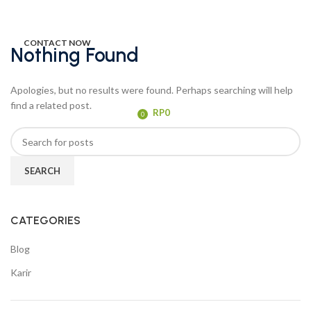
PRODUK
TENTANG KAMI
BLOG
HUBUNGI KAMI
CONTACT NOW
Nothing Found
MENU
Apologies, but no results were found. Perhaps searching will help
find a related post.
/
RP
0
0
items
SEARCH
CATEGORIES
Blog
Karir