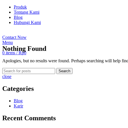
Produk
Tentang Kami
Blog
Hubungi Kami
Contact Now
Menu
Nothing Found
0
items
/
Rp
0
Apologies, but no results were found. Perhaps searching will help find
Search
close
Categories
Blog
Karir
Recent Comments