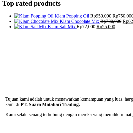
Top rated products
Klam Popping Oil
Rp
950,000
Rp
750,00
Klam Chocolate Mix
Rp
780,000
Rp
62
Klam Salt Mix
Rp
72,000
Rp
55,000
Tujuan kami adalah untuk menawarkan kemampuan yang luas, harga y
kami di
PT. Suara Matahari Trading.
Kami selalu senang terhubung dengan mereka yang memiliki minat 