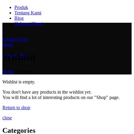
Produk
Tentang Kami
Blog
Hubungi Kami
Contact Now
Menu
Wishlist
0
items
/
Rp
0
Home
»
Wishlist
Wishlist is empty.
You don't have any products in the wishlist yet.
You will find a lot of interesting products on our "Shop" page.
Return to shop
close
Categories