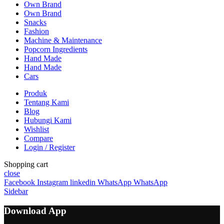
Own Brand
Own Brand
Snacks
Fashion
Machine & Maintenance
Popcorn Ingredients
Hand Made
Hand Made
Cars
Produk
Tentang Kami
Blog
Hubungi Kami
Wishlist
Compare
Login / Register
Shopping cart
close
Facebook
Instagram
linkedin
WhatsApp
WhatsApp
Sidebar
Download App