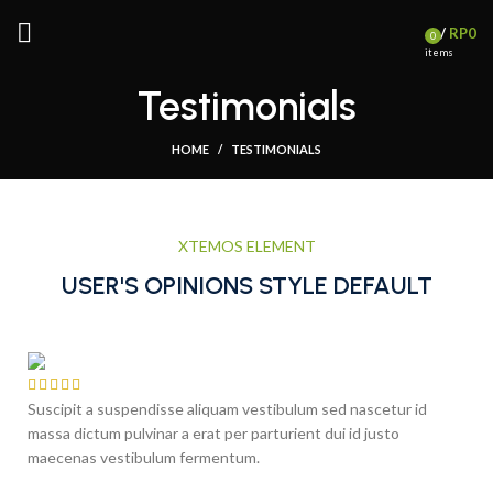
/
RP
0
0
items
Testimonials
HOME
TESTIMONIALS
XTEMOS ELEMENT
USER'S OPINIONS STYLE DEFAULT
Suscipit a suspendisse aliquam vestibulum sed nascetur id
massa dictum pulvinar a erat per parturient dui id justo
maecenas vestibulum fermentum.