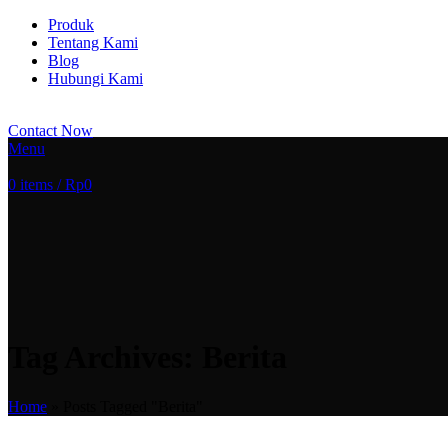
Produk
Tentang Kami
Blog
Hubungi Kami
Contact Now
Menu
0
items
/
Rp
0
Tag Archives: Berita
Home
»
Posts Tagged "Berita"