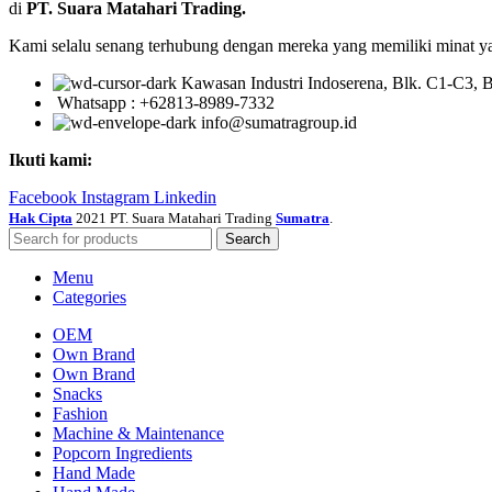
di
PT. Suara Matahari Trading.
Kami selalu senang terhubung dengan mereka yang memiliki minat y
Kawasan Industri Indoserena, Blk. C1-C3, 
Whatsapp : +62813-8989-7332
info@sumatragroup.id
Ikuti kami:
Facebook
Instagram
Linkedin
Hak Cipta
2021 PT. Suara Matahari Trading
Sumatra
.
Search
Menu
Categories
OEM
Own Brand
Own Brand
Snacks
Fashion
Machine & Maintenance
Popcorn Ingredients
Hand Made