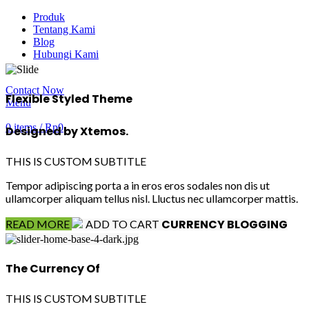
Produk
Tentang Kami
Blog
Hubungi Kami
Contact Now
Flexible Styled Theme
Menu
0
items
/
Rp
0
Designed by Xtemos.
THIS IS CUSTOM SUBTITLE
Tempor adipiscing porta a in eros eros sodales non dis ut
ullamcorper aliquam tellus nisl. Lluctus nec ullamcorper mattis.
CURRENCY
BLOGGING
READ MORE
ADD TO CART
The Currency Of
THIS IS CUSTOM SUBTITLE