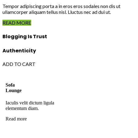
Tempor adipiscing porta a in eros eros sodales non dis ut
ullamcorper aliquam tellus nisl. Lluctus nec ad dui ut.
READ MORE
Blogging Is Trust
Authenticity
ADD TO CART
Sofa
Lounge
Iaculis velit dictum ligula
elementum diam.
Read more