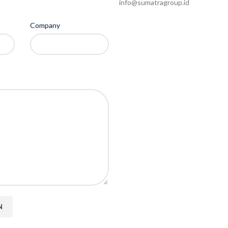
info@sumatragroup.id
Company
Apakah Anda memiliki pertanyaan
kami dapat membantu perusahaan
email kepada kami dan kami akan
Anda.