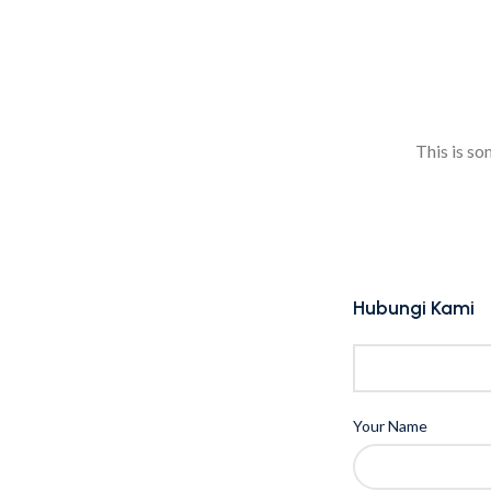
PRODUK
TENTANG KAMI
BLOG
HUBUNGI KAMI
This is so
Hubungi Kami
Your Name